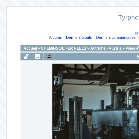
Tyrpho
Ac
Albums
Derniers ajouts
Derniers commentaires
Accueil
>
CHEMINS DE FER REELS
>
Autriche - Austria
>
Voies é
P