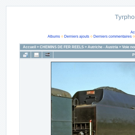
Tyrpho
Ac
Albums
Derniers ajouts
Derniers commentaires
Accueil
>
CHEMINS DE FER REELS
>
Autriche - Austria
>
Voie no
P