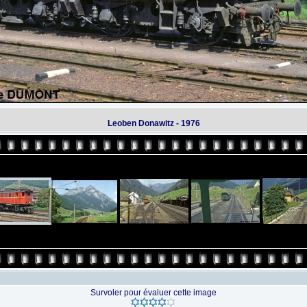
Leoben Donawitz - 1976
Survoler pour évaluer cette image