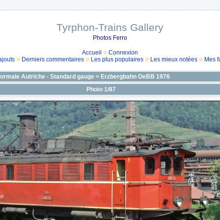
Tyrphon-Trains Gallery
Photos Ferro
Accueil
Connexion
ajouts
Derniers commentaires
Les plus populaires
Les mieux notées
Mes f
normale Autriche - Standard gauge
>
Erzbergbahn OeBB 1976
Photo 1/87