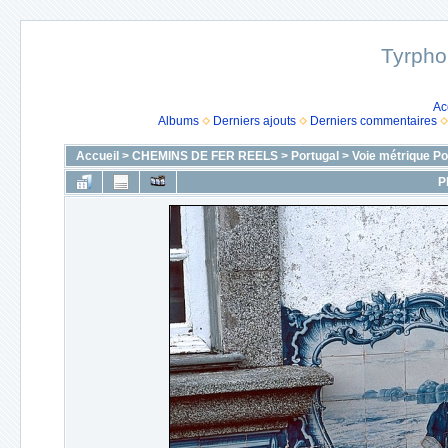
Tyrpho
Ac
Albums
Derniers ajouts
Derniers commentaires
Accueil
>
CHEMINS DE FER REELS
>
Portugal
>
Voie métrique Po
P