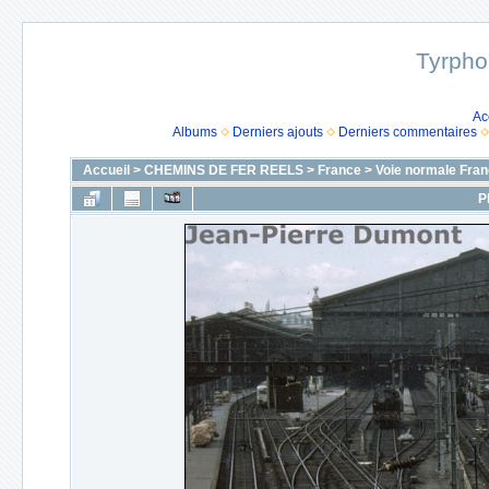
Tyrpho
Ac
Albums
Derniers ajouts
Derniers commentaires
Accueil
>
CHEMINS DE FER REELS
>
France
>
Voie normale Fran
P