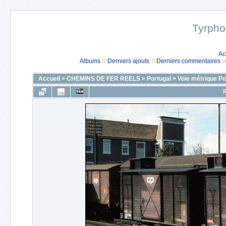
Tyrpho
Ac
Albums
Derniers ajouts
Derniers commentaires
Accueil
>
CHEMINS DE FER REELS
>
Portugal
>
Voie métrique Po
P