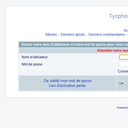
Tyrpho
Ac
Albums
Derniers ajouts
Derniers commentaires
Entrez votre nom d'utilisateur et votre mot de passe pour vous c
Attention votre na
Nom d'utilisateur
Mot de passe
Conne
J'ai oublié mon mot de passe
Ok
Lien d'activation perdu
Powered