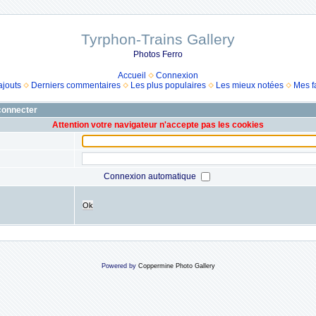
Tyrphon-Trains Gallery
Photos Ferro
Accueil
Connexion
ajouts
Derniers commentaires
Les plus populaires
Les mieux notées
Mes f
 connecter
Attention votre navigateur n'accepte pas les cookies
Connexion automatique
Ok
Powered by
Coppermine Photo Gallery